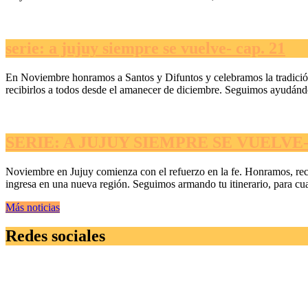
serie: a jujuy siempre se vuelve- cap. 21
En Noviembre honramos a Santos y Difuntos y celebramos la tradición.
recibirlos a todos desde el amanecer de diciembre. Seguimos ayudándot
SERIE: A JUJUY SIEMPRE SE VUELVE- 
Noviembre en Jujuy comienza con el refuerzo en la fe. Honramos, reco
ingresa en una nueva región. Seguimos armando tu itinerario, para cua
Más noticias
Redes sociales