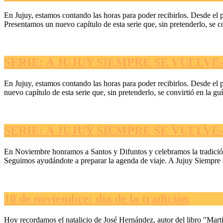
En Jujuy, estamos contando las horas para poder recibirlos. Desde el p
Presentamos un nuevo capítulo de esta serie que, sin pretenderlo, se con
SERIE: A JUJUY SIEMPRE SE VUELVE- 
En Jujuy, estamos contando las horas para poder recibirlos. Desde el 
nuevo capítulo de esta serie que, sin pretenderlo, se convirtió en la guí
SERIE: A JUJUY SIEMPRE SE VUELVE- 
En Noviembre honramos a Santos y Difuntos y celebramos la tradición. 
Seguimos ayudándote a preparar la agenda de viaje. A Jujuy Siempre 
10 de noviembre: día de la tradición
Hoy recordamos el natalicio de José Hernández, autor del libro "Martí