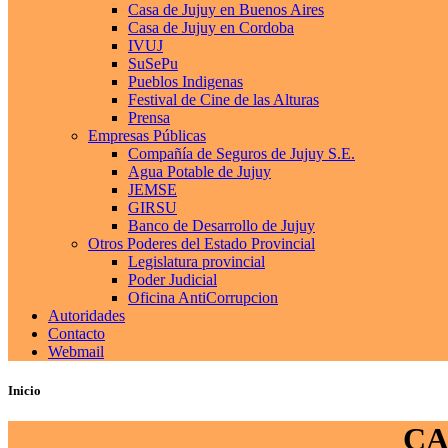
Casa de Jujuy en Buenos Aires
Casa de Jujuy en Cordoba
IVUJ
SuSePu
Pueblos Indigenas
Festival de Cine de las Alturas
Prensa
Empresas Públicas
Compañía de Seguros de Jujuy S.E.
Agua Potable de Jujuy
JEMSE
GIRSU
Banco de Desarrollo de Jujuy
Otros Poderes del Estado Provincial
Legislatura provincial
Poder Judicial
Oficina AntiCorrupcion
Autoridades
Contacto
Webmail
Inicio
CA