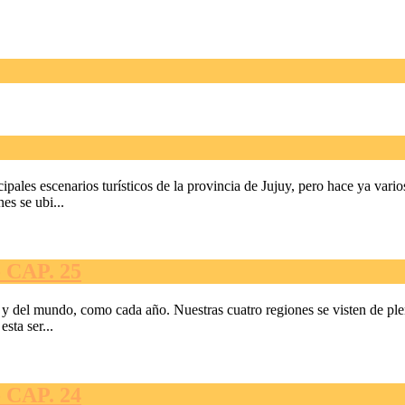
ales escenarios turísticos de la provincia de Jujuy, pero hace ya vario
es se ubi...
CAP. 25
s y del mundo, como cada año. Nuestras cuatro regiones se visten de plen
sta ser...
CAP. 24