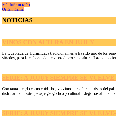
Más información
Organigrama
NOTICIAS
VINOS CON ALTURA EN JUJUY
La Quebrada de Humahuaca tradicionalmente ha sido uno de los princip
viñedos, para la elaboración de vinos de extrema altura. Las plantacion
SERIE: A JUJUY SIEMPRE SE VUELVE- 
Con tanta alegría como cuidados, volvimos a recibir a turistas del paí
disfrutar de nuestro paisaje geográfico y cultural. Llegamos al final de e
SERIE: A JUJUY SIEMPRE SE VUELVE- 